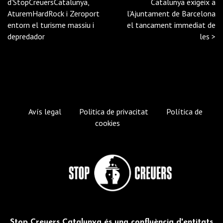
d'StopCreuersCatalunya,
Catalunya exigeix a
AturemHardRock i Zeroport
l’Ajuntament de Barcelona
entorn el turisme massiu i
el tancament immediat de
depredador
les
>
Avís legal
Politica de privacitat
Política de
cookies
Stop Creuers Catalunya és una confluència d'entitats